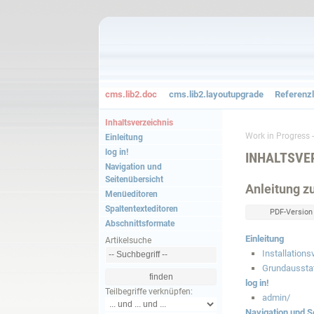
cms.lib2.doc
cms.lib2.layoutupgrade
Referenzl
Inhaltsverzeichnis
Work in Progress -
Einleitung
log in!
INHALTSVE
Navigation und
Seitenübersicht
Anleitung z
Menüeditoren
Spaltentexteditoren
PDF-Version
Abschnittsformate
Einleitung
Artikelsuche
Installation
Grundaussta
log in!
Teilbegriffe verknüpfen:
admin/
Navigation und S