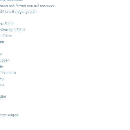
esse est. Vivere non est necesse
cht und Belegungsplan
en-Editor
ntermenü-Editor
-Editor
ren
or
ruppen
te
Trennlinie
ker
Box
list
cript-Source