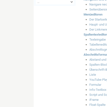
Navigare nec
Seitenübersi
Menüeditoren
Der Startseit
Haupt- und U
Der Linkmenü
Spaltentextedito
Texteingabe
Tabellenedit
Abschnittsg
Abschnittsforma
Abstand und 
Spalten-Bloc
Überschrift-
Liste
YouTube-Play
Formular
Info-Textbox
Script und S
iFrame
Float-Spalte