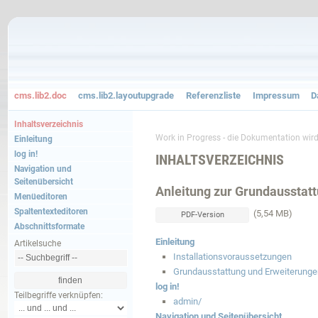
cms.lib2.doc
cms.lib2.layoutupgrade
Referenzliste
Impressum
D
Inhaltsverzeichnis
Work in Progress - die Dokumentation wird S
Einleitung
log in!
INHALTSVERZEICHNIS
Navigation und
Seitenübersicht
Anleitung zur Grundaussta
Menüeditoren
Spaltentexteditoren
(5,54 MB)
PDF-Version
Abschnittsformate
Einleitung
Artikelsuche
Installationsvoraussetzungen
Grundausstattung und Erweiterunge
log in!
Teilbegriffe verknüpfen:
admin/
Navigation und Seitenübersicht